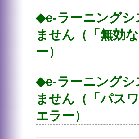
ID・パスワードを紛失してしまった、または受け取
一般社団法人日本病院会 教育部教育課
◆e-ラーニング
へお問い合わせください。
ません（「無効な
ー）
赤文字で「無効なユーザIDです」というエラーメッ
合があります。以下をご確認ください。
◆e-ラーニング
－大文字・小文字は正しく入力されているでしょう
－すべて半角文字で入力されているでしょうか？（
ません（「パス
エラー）
赤文字で「パスワードが一致しません」というエラ