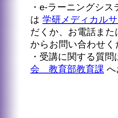
がある場合があります。（IDは正しいものが入力さ
・e-ラーニングシ
以下をご確認ください。
－大文字・小文字は正しく入力されているでしょう
－すべて半角文字で入力されているでしょうか？（
は
学研メディカルサポ
－パスワード表示が「●●●●●」等で上記が不明な
さい
だくか、お電話また
からお問い合わせく
・受講に関する質問
会 教育部教育課
へ