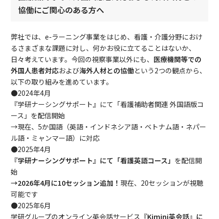
協働にご関心のある方へ
弊社では、e-ラーニング事業をはじめ、看護・介護分野におけ
るさまざまな課題に対し、何かお役に立てることはないか、
日々考えています。今回の視察事業以外にも、
医療機関等での
外国人患者対応
および
海外人材との協働
という2つの観点から、
以下の取り組みを進めています。
●2024年4月
『学研ナーシングサポート』にて「看護補助者関連 外国語版コ
ース」を配信開始
→現在、5か国語（英語・インドネシア語・ベトナム語・ネパー
ル語・ミャンマー語）に対応
●2025年4月
『学研ナーシングサポート』にて「看護英語コース」
を配信開
始
→2026年4月に10セッション追加！
現在、20セッションが視聴
可能です
●2025年6月
学研グループのオンライン英会話サービス
『Kimini英会話』に