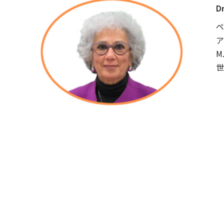
D
ペ
ア
M
世