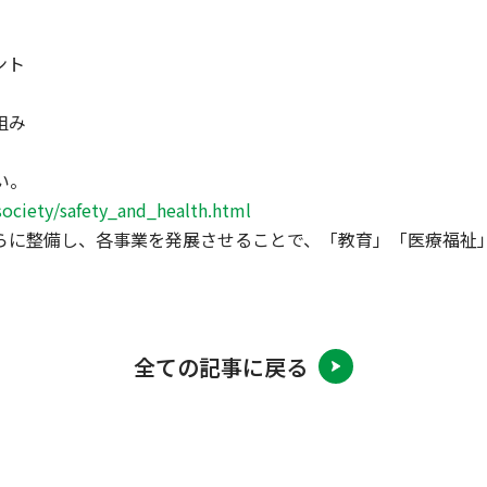
ント
組み
い。
/society/safety_and_health.html
らに整備し、各事業を発展させることで、「教育」「医療福祉
全ての記事に戻る