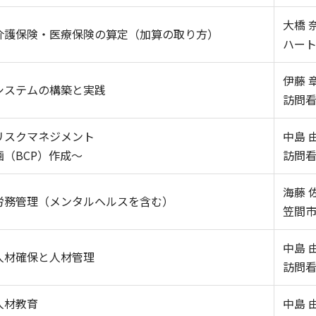
大橋 
介護保険・医療保険の算定（加算の取り方）
ハー
伊藤 
システムの構築と実践
訪問
リスクマネジメント
中島 
（BCP）作成～
訪問
海藤 
労務管理（メンタルヘルスを含む）
笠間
中島 
人材確保と人材管理
訪問
人材教育
中島 