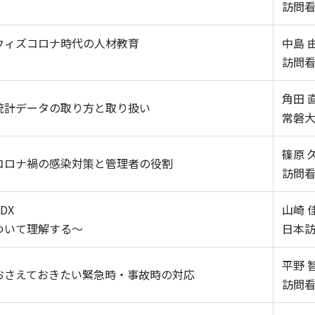
訪問
ウィズコロナ時代の人材教育
中島 
訪問
角田 
統計データの取り方と取り扱い
常磐
篠原 
コロナ禍の感染対策と管理者の役割
訪問看
DX
山崎 
ついて理解する～
日本
平野 
おさえておきたい緊急時・事故時の対応
訪問