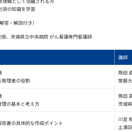
管理職として活躍される方
必須の知識を学習
（解答・解説付き）
授、茨城県立中央病院 がん看護専門看護師
講師
務
角田 
る管理者の役割
常磐
務
角田 
管理の基本と考え方
茨城
川並 
報告書の具体的な作成ポイント
土浦