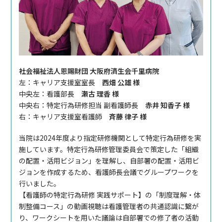
社会福祉法人恩賜財団 大阪府済生会千里病院
左：キャリア支援室室長
西畑 公雄 様
中央左：看護部長
瀬古 理香 様
中央右：特定行為研修担当 副看護師長
赤井 知香子 様
右：キャリア支援室看護師
斉藤 律子 様
当院は2024年度より指定研修機関として特定行為研修を実
施しています。特定行為研修管理委員会で策定した「組織
の配置・活用ビジョン」を理解し、自部署の配置・活用ビ
ジョンを作成するため、看護師長会議でグループワークを
行いました。
【看護師の特定行為研修 実践サポート】の「制度理解・体
制整備コース」の動画視聴は看護管理者の共通認識に繋が
り、ワークシートを用いた議論は自部署での修了者の活動